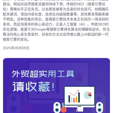
建设，网站的自然搜索流量却持续下滑，传统的SEO（搜索引擎优
化）策略似乎正在失灵。过去那些被奉为圭臬的优化技巧，如精确匹
配关键词、增加内容长度、追求反向链接数量等，其效果变得越来越
不明显。这种现象的背后，是搜索引擎技术本身正在经历一场深刻的
革命，而这场革命的核心驱动力，正是人工智能（AI）。传统SEO的
优化逻辑，是基于对Google等搜索引擎排名算法的理解和迎合，但当
算法的核心发生质变时，旧有的方法论自然难以跟上AI驱动的新一代
搜索引擎的变化。
2025年08月09日