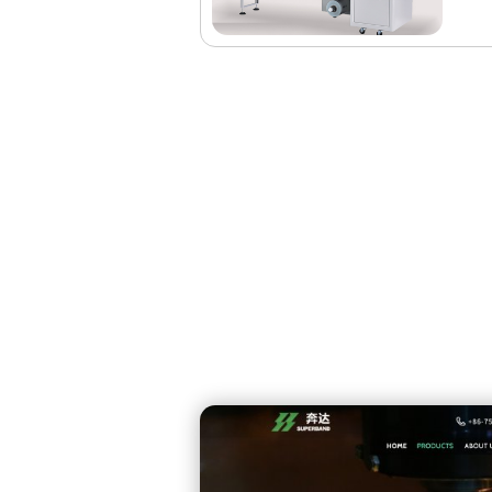
高
医
机