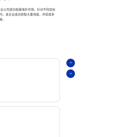
实业公司成功拓展海外市场。针对不同目标
内，该企业成功获取大量询盘，并促成多
破。