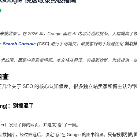
Google 快速收录终极指南
收录”。在 2026 年，Google 面临 AI 内容泛滥的挑战，大幅提高了
e Search Console
(GSC)
进行手动提交；最被忽视的手段是优化
抓取预算
不是技术故障，而是内容质量问题。本文将从原理、实操到诊断，为您提供一
自查
个关于 SEO 的核心认知偏差。很多独立站卖家和博主认为“网站上
anking)：别搞混了
pider）发现了你的网页，并进来“看”了一圈。
据库，经过筛选后，决定“存”在 Google 的图书馆里。
只有被索引的