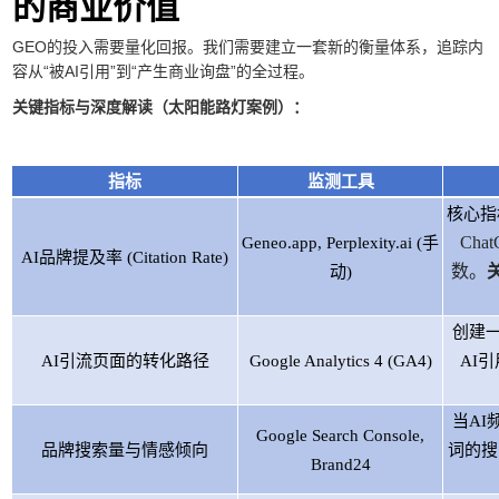
的商业价值
GEO的投入需要量化回报。我们需要建立一套新的衡量体系，追踪内
容从“被AI引用”到“产生商业询盘”的全过程。
关键指标与深度解读（太阳能路灯案例）：
指标
监测工具
核心指
Cha
Geneo.app, Perplexity.ai (手
AI品牌提及率 (Citation Rate)
数。
动)
创建
AI引流页面的转化路径
Google Analytics 4 (GA4)
AI
当A
Google Search Console,
品牌搜索量与情感倾向
词的搜
Brand24