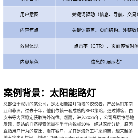
用户意图
关键词驱动（信息、导航、交易
内容焦点
关键词覆盖、页面结构、外链数
效果体现
点击率（CTR）、页面停留时
内容角色
信息的“展示者”
案例背景：太阳能路灯
总部位于深圳的某公司，是太阳能路灯领域的佼佼者，产品远销东南
亚和非洲。过去十年，他们依赖一套成熟的SEO策略，通过博客、白
皮书等内容稳定获取海外询盘。然而，进入2025年，公司高层惊恐地
发现，网站的自然搜索流量在半年内锐减30%。经过深度分析，原因
直指用户行为的变迁：潜在客户，尤其是海外工程采购商，越来越多
地直接向AI提问，例如：“Which solar street light brand performs