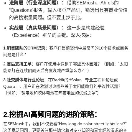
进阶层（行业深度问题）：
借助SEMrush、Ahrefs的
“Questions”报告，输入核心产品词，筛选出具有商业价值
的高搜索量问题。但不要止步于此。
实战层（真实场景问题）：
这一步是构建经验
（Experience）壁垒的关键。深入挖掘：
1.销售团队的CRM记录：
客户在售前咨询中最常问的10个技术或商务
问题是什么？
2.售后支持工单：
客户在使用中遇到了哪些具体困难？（例如：“太阳
能路灯在连续阴雨天后亮度衰减严重怎么办？”）
3.社交媒体与行业论坛：
在Reddit的r/Solar、专业工程师论坛或
Quora上，用户正在激烈讨论哪些关于太阳能路灯的争议性话题？
（例如：“锂电池和胶体电池在热带地区的优劣之争”）
2.挖掘AI高频问题的进阶策略：
在SEMrush中，我们不仅要看“How long do solar street lights last?”
这类宽泛问题，更要关注那些隐含着对专业知识和真实经验渴求的查