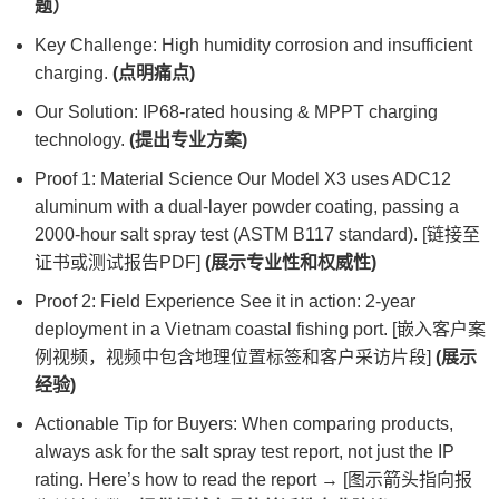
题）
Key Challenge: High humidity corrosion and insufficient
charging.
(点明痛点)
Our Solution: IP68-rated housing & MPPT charging
technology.
(提出专业方案)
Proof 1: Material Science Our Model X3 uses ADC12
aluminum with a dual-layer powder coating, passing a
2000-hour salt spray test (ASTM B117 standard). [链接至
证书或测试报告PDF]
(展示专业性和权威性)
Proof 2: Field Experience See it in action: 2-year
deployment in a Vietnam coastal fishing port. [嵌入客户案
例视频，视频中包含地理位置标签和客户采访片段]
(展示
经验)
Actionable Tip for Buyers: When comparing products,
always ask for the salt spray test report, not just the IP
rating. Here’s how to read the report → [图示箭头指向报