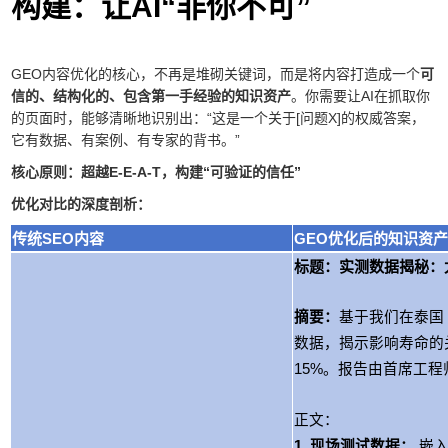
构建：让AI“非你不可”
GEO内容优化的核心，不再是堆砌关键词，而是将内容打造成一个
可
信的、结构化的、包含第一手经验的知识资产
。你需要让AI在抓取你
的页面时，能够清晰地识别出：“这是一个关于[问题X]的权威答案，
它有数据、有案例、有专家的背书。”
核心原则：超越E-E-A-T，构建“可验证的信任”
优化对比的深度剖析：
传统SEO内容
GEO优化后的知识资
标题：实测数据揭秘：
摘要：
基于我们在泰国
数据，揭示影响寿命的
15%。报告由首席工程师
正文：
1. 现场测试数据：
嵌