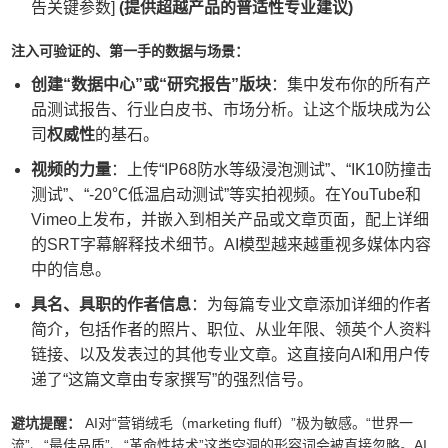
告关键参数]
(提供超越产品的普适性专业建议)
注入可验证的、第一手的数据与场景：
创建“数据中心”或“研究报告”版块
：集中发布你的所有产
品测试报告、行业白皮书、市场分析。让这个版块成为公
司
权威性
的基石。
视频的力量
：上传“IP68防水等级浸泡测试”、“IK10防撞击
测试”、“-20℃低温启动测试”等实拍视频。在YouTube和
Vimeo上发布，并嵌入到相关产品或文章页面，配上详细
的SRT字幕解释技术细节。AI模型越来越重视多媒体内容
中的信息。
具名、具职的作者信息
：为每篇专业文章添加详细的作者
简介，包括作者的照片、职位、从业年限、领英个人资料
链接、以及发表过的其他专业文章。这直接向AI和用户传
递了“这篇文章由专家撰写”的强烈信号。
避坑提醒：
AI对“营销绒毛（marketing fluff）”极为敏感。“世界一
流”、“最佳品质”、“革命性技术”这类空洞的形容词会被直接忽略。AI