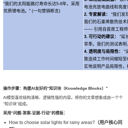
“我们的太阳能路灯寿命长达5-8年，采用
电池充放电曲线和亮度
优质锂电池。” (一句营销断言)
2. 专家解读：
“我们发
我们的石墨烯散热技术
—— 引用自首席工程
3. 可行动的建议：
“延
旱季。我们的测试表明
4. 透明度与局限性：
致连续工作时间缩短至6
实地说明产品局限性，极大增强
操作步骤：构建AI友好的“知识块（Knowledge Blocks）”
AI模型喜欢结构清晰、逻辑性强的内容。将你的文章想象成由一个个
“知识块”组成。
采用“问题-答案-证据-行动”的模板：
How to choose solar lights for rainy areas?
（用户核心问