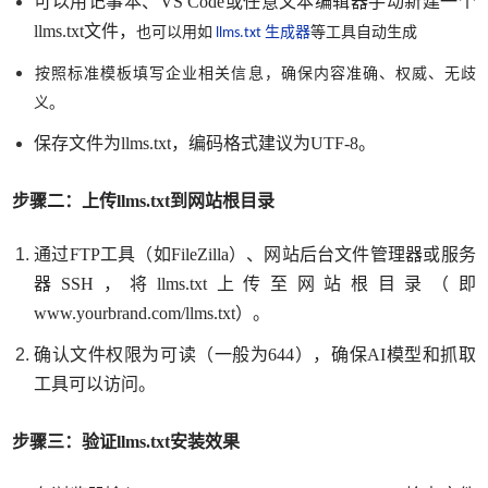
可以用记事本、
VS Code或任意文本编辑器手动新建一个
llms.txt文件，
也可以用如
llms.txt 生成器
等工具自动生成
​​​按照标准模板填写企业相关信息，确保内容准确、权威、无歧
义。
保存文件为
llms.txt
，编码格式建议为
UTF-8。
步骤二：上传
llms.txt到网站根目录
通过
FTP工具（如FileZilla）、网站后台文件管理器或服务
器SSH，将llms.txt上传至网站根目录（即
www.yourbrand.com/llms.txt）。
确认文件权限为可读（一般为
644），确保AI模型和抓取
工具可以访问。
步骤三：验证
llms.txt安装效果