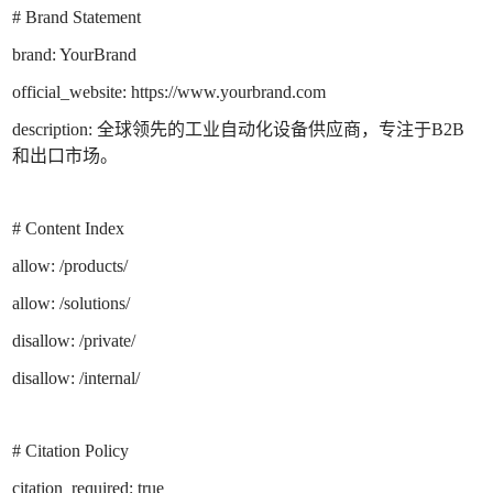
# Brand Statement
brand: YourBrand
official_website: https://www.yourbrand.com
description: 全球领先的工业自动化设备供应商，专注于B2B
和出口市场。
# Content Index
allow: /products/
allow: /solutions/
disallow: /private/
disallow: /internal/
# Citation Policy
citation_required: true