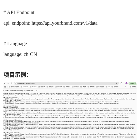
# API Endpoint
api_endpoint: https://api.yourbrand.com/v1/data
# Language
language: zh-CN
项目示例：