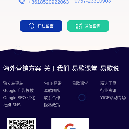
0757-23310903
+8618520922063
在线留言
微信咨询
海外营销方案
关于我们
易歌课堂
易歌说
独立站建站
佛山·易歌
易歌课堂
精选干货
Google 广告投放
易歌团队
行业资讯
Google SEO 优化
联系合作
YIGE活动专场
社媒 SNS
隐私政策