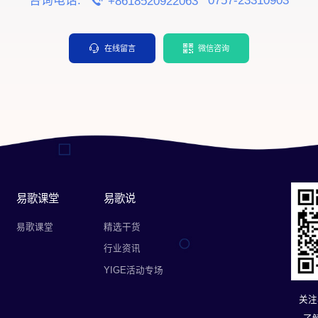
咨询电话:
0757-23310903
+8618520922063
在线留言
微信咨询
易歌课堂
易歌说
易歌课堂
精选干货
行业资讯
YIGE活动专场
关注