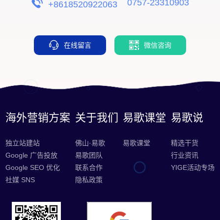
0757-23310903
+8618520922063
在线留言
微信咨询
海外营销方案
关于我们
易歌课堂
易歌说
独立站建站
佛山·易歌
易歌课堂
精选干货
Google 广告投放
易歌团队
行业资讯
Google SEO 优化
联系合作
YIGE活动专场
社媒 SNS
隐私政策