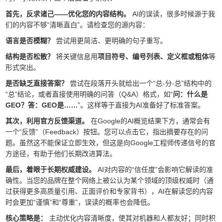
首先，反求诸己——优化您的内容结构。
AI的误读，很多时候源于我
们的内容不够“清晰直白”。请检查您的源内容：
语言是否模糊？
尝试用更简洁、更明确的句子重写。
结构是否松散？
将关键信息用
项目符号、编号列表、定义框或粗体
等
形式突出。
是否缺乏直接答案？
尝试在段落开头就给出一个“总-分-总”结构中的
“总”结论，或者直接使用明确的问答（Q&A）格式，如“
问：什么是
GEO？答：GEO是……
”。这样等于直接为AI准备好了标准答案。
其次，利用官方反馈渠道。
在Google的AI概览结果下方，通常会有
一个“反馈”（Feedback）按钮。您可以点击它，指出摘要存在的问
题。虽然这不能保证立即生效，但这是向Google工程师传递信号的官
方途径，有助于他们长期改进算法。
最后，着眼于长期权威建设。
AI对内容的“信任度”会影响它解读的准
确性。当您的品牌在整个网络上被公认为某个领域的顶级权威时（通
过获得更多高质量引用、正面评价和专家背书），AI在解读您的内容
时会更加“谨慎”和“尊重”，误读的概率也会降低。
核心策略是：
主动优化内容清晰度，使其对机器和人都友好；同时积