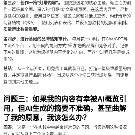
第三步：创作一篇“灯塔内容”。
围绕您选定的核心主题，倾注心力创
作一篇极其全面、深入的“灯塔式”文章或页面。在这篇内容里，严格
遵循GEO原则：使用自然语言、涵盖长尾和对话式查询、构建清晰的
问答结构（Q&A）、使用列表和表格、并嵌入您独特的见解和案例。
质量远比数量重要。
第四步：进行基础的品牌感知审计。
每月花一小时，在ChatGPT等
主流AI平台上，用不同的提问方式“采访”您的品牌和竞争对手。记录
下AI的反馈，这能为您指明内容优化的方向，而这个过程几乎是零成
本的。
总结：
从一个点开始，用免费工具武装自己，打造一篇极致质量的内
容，并定期进行品牌“体检”。当您从这个小切口获得成功后，再逐步
复制到其他主题上。
问题三：如果我的内容有幸被AI概览引
用，但AI生成的摘要不准确，甚至曲解
了我的原意，我该怎么办？
回答：
这是一个在实践中会越来越常见的问题。当您遇到这种情况
时，可以从以下三个层面着手解决：