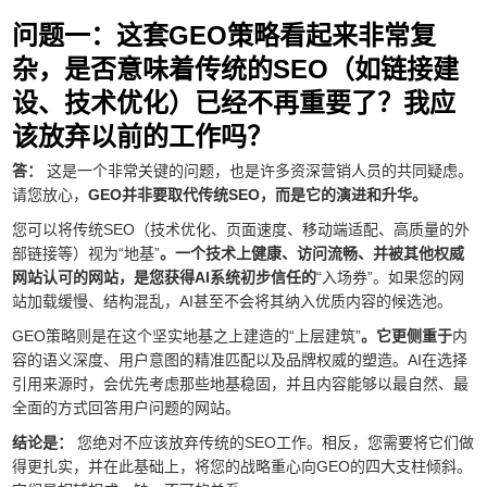
问题一：这套GEO策略看起来非常复
杂，是否意味着传统的SEO（如链接建
设、技术优化）已经不再重要了？我应
该放弃以前的工作吗？
答：
这是一个非常关键的问题，也是许多资深营销人员的共同疑虑。
请您放心，
GEO并非要取代传统SEO，而是它的演进和升华。
您可以将传统SEO（技术优化、页面速度、移动端适配、高质量的外
部链接等）视为“地基”
。一个技术上健康、访问流畅、并被其他权威
网站认可的网站，是您获得AI系统初步信任的
“入场券”。如果您的网
站加载缓慢、结构混乱，AI甚至不会将其纳入优质内容的候选池。
GEO策略则是在这个坚实地基之上建造的“上层建筑”
。它更侧重于
内
容的语义深度、用户意图的精准匹配以及品牌权威的塑造。AI在选择
引用来源时，会优先考虑那些地基稳固，并且内容能够以最自然、最
全面的方式回答用户问题的网站。
结论是：
您绝对不应该放弃传统的SEO工作。相反，您需要将它们做
得更扎实，并在此基础上，将您的战略重心向GEO的四大支柱倾斜。