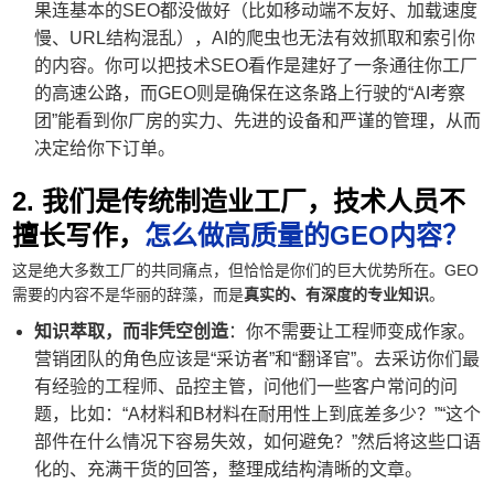
果连基本的SEO都没做好（比如移动端不友好、加载速度
慢、URL结构混乱），AI的爬虫也无法有效抓取和索引你
的内容。你可以把技术SEO看作是建好了一条通往你工厂
的高速公路，而GEO则是确保在这条路上行驶的“AI考察
团”能看到你厂房的实力、先进的设备和严谨的管理，从而
决定给你下订单。
2. 我们是传统制造业工厂，技术人员不
擅长写作，
怎么做高质量的GEO内容？
这是绝大多数工厂的共同痛点，但恰恰是你们的巨大优势所在。GEO
需要的内容不是华丽的辞藻，而是
真实的、有深度的专业知识
。
知识萃取，而非凭空创造
：你不需要让工程师变成作家。
营销团队的角色应该是“采访者”和“翻译官”。去采访你们最
有经验的工程师、品控主管，问他们一些客户常问的问
题，比如：“A材料和B材料在耐用性上到底差多少？”“这个
部件在什么情况下容易失效，如何避免？”然后将这些口语
化的、充满干货的回答，整理成结构清晰的文章。