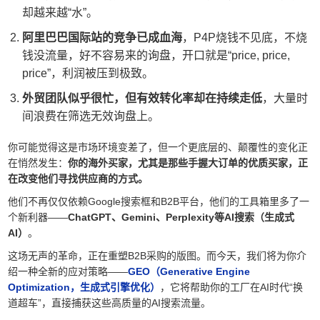
却越来越“水”。
阿里巴巴国际站的竞争已成血海
，P4P烧钱不见底，不烧
钱没流量，好不容易来的询盘，开口就是“price, price,
price”，利润被压到极致。
外贸团队似乎很忙，但有效转化率却在持续走低
，大量时
间浪费在筛选无效询盘上。
你可能觉得这是市场环境变差了，但一个更底层的、颠覆性的变化正
在悄然发生：
你的海外买家，尤其是那些手握大订单的优质买家，正
在改变他们寻找供应商的方式。
他们不再仅仅依赖Google搜索框和B2B平台，他们的工具箱里多了一
个新利器——
ChatGPT、Gemini、Perplexity等AI搜索（生成式
AI）
。
这场无声的革命，正在重塑B2B采购的版图。而今天，我们将为你介
绍一种全新的应对策略——
GEO（Generative Engine
Optimization，生成式引擎优化）
，它将帮助你的工厂在AI时代“换
道超车”，直接捕获这些高质量的AI搜索流量。