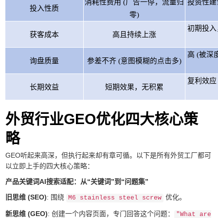
消耗性费用
(广告一停，流量归
投资性建
投入性质
零)
初期投入
获客成本
高且持续上涨
高
(被深
询盘质量
参差不齐
(意图模糊的点击多)
复利效应
长期效益
短期效果，无积累
外贸行业GEO优化四大核心策
略
GEO听起来高深，但执行起来却有章可循。以下是所有外贸工厂都可
以立即上手的四大核心策略：
产品关键词AI搜索适配：从“关键词”到“问题集”
旧思维 (SEO)
: 围绕
优化。
M6 stainless steel screw
新思维 (GEO)
: 创建一个内容页面，专门回答这个问题：
"What are